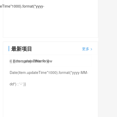
eTime*1000).format("yyyy-
最新项目
更多 >
{{ item.updateTime ? new
{{ item.projectName }}
Date(item.updateTime*1000).format("yyyy-MM-
dd") : '-' }}