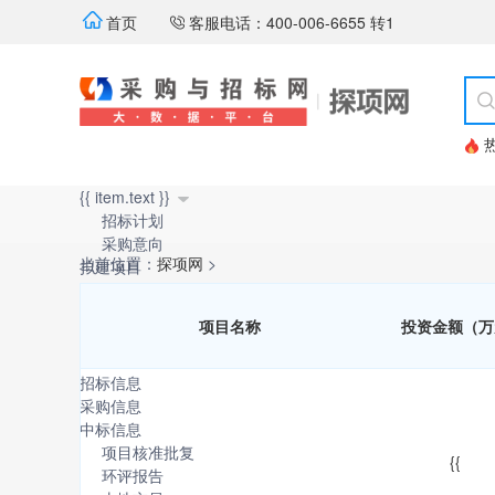
首页
客服电话：400-006-6655 转1
{{ item.text }}
招标计划
采购意向
当前位置：
探项网
>
拟建项目
在建项目
精选项目
项目名称
投资金额（万
大型项目
独家项目
招标信息
采购信息
中标信息
项目核准批复
{{
环评报告