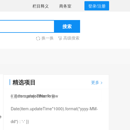
栏目释义
商务室
登录
/
注册
搜索
换一换
高级搜索
精选项目
更多 >
{{ item.updateTime ? new
{{ item.projectName }}
Date(item.updateTime*1000).format("yyyy-MM-
e
dd") : '-' }}